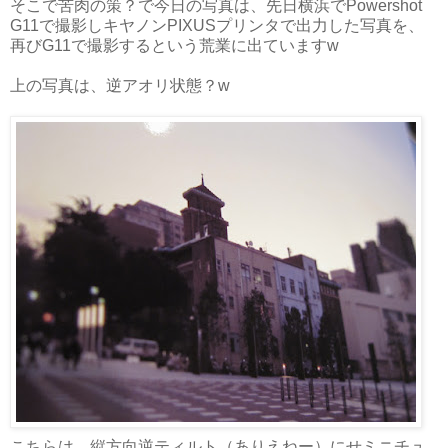
そこで苦肉の策？で今日の写真は、先日横浜でPowershot
G11で撮影しキヤノンPIXUSプリンタで出力した写真を、
再びG11で撮影するという荒業に出ていますw
上の写真は、逆アオリ状態？w
こちらは、縦方向逆ティルト（ありえねー）にせミニチュ