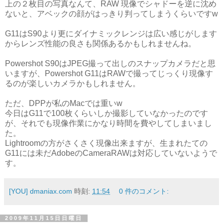
上の２枚目の写真なんて、RAW 現像でシャドーを逆に沈め
ないと、アベックの顔がはっきり判ってしまうくらいですw
G11はS90より更にダイナミックレンジは広い感じがします
からレンズ性能の良さも関係あるかもしれませんね。
Powershot S90はJPEG撮って出しのスナップカメラだと思
いますが、Powershot G11はRAWで撮ってじっくり現像す
るのが楽しいカメラかもしれません。
ただ、DPPが私のMacでは重いw
今日はG11で100枚くらいしか撮影していなかったのです
が、それでも現像作業にかなり時間を費やしてしまいまし
た。
Lightroomの方がさくさく現像出来ますが、生まれたての
G11には未だAdobeのCameraRAWは対応していないようで
す。
[YOU] dmaniax.com
時刻:
11:54
0 件のコメント:
2009年11月15日日曜日