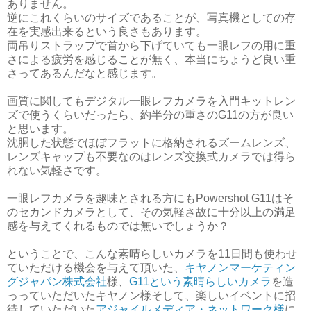
ありません。
逆にこれくらいのサイズであることが、写真機としての存
在を実感出来るという良さもあります。
両吊りストラップで首から下げていても一眼レフの用に重
さによる疲労を感じることが無く、本当にちょうど良い重
さってあるんだなと感じます。
画質に関してもデジタル一眼レフカメラを入門キットレン
ズで使うくらいだったら、約半分の重さのG11の方が良い
と思います。
沈胴した状態でほぼフラットに格納されるズームレンズ、
レンズキャップも不要なのはレンズ交換式カメラでは得ら
れない気軽さです。
一眼レフカメラを趣味とされる方にもPowershot G11はそ
のセカンドカメラとして、その気軽さ故に十分以上の満足
感を与えてくれるものでは無いでしょうか？
ということで、こんな素晴らしいカメラを11日間も使わせ
ていただける機会を与えて頂いた、
キヤノンマーケティン
グジャパン株式会社
様、
G11という素晴らしいカメラ
を造
っっていただいたキヤノン様そして、楽しいイベントに招
待していただいた
アジャイルメディア・ネットワーク様
に