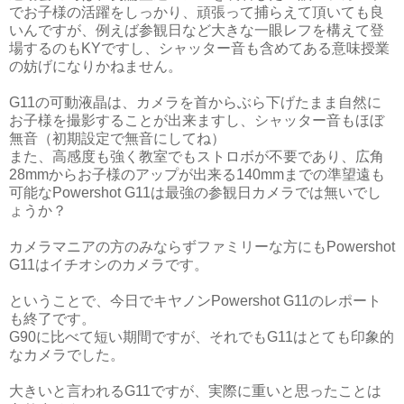
でお子様の活躍をしっかり、頑張って捕らえて頂いても良
いんですが、例えば参観日など大きな一眼レフを構えて登
場するのもKYですし、シャッター音も含めてある意味授業
の妨げになりかねません。
G11の可動液晶は、カメラを首からぶら下げたまま自然に
お子様を撮影することが出来ますし、シャッター音もほぼ
無音（初期設定で無音にしてね）
また、高感度も強く教室でもストロボが不要であり、広角
28mmからお子様のアップが出来る140mmまでの準望遠も
可能なPowershot G11は最強の参観日カメラでは無いでし
ょうか？
カメラマニアの方のみならずファミリーな方にもPowershot
G11はイチオシのカメラです。
ということで、今日でキヤノンPowershot G11のレポート
も終了です。
G90に比べて短い期間ですが、それでもG11はとても印象的
なカメラでした。
大きいと言われるG11ですが、実際に重いと思ったことは