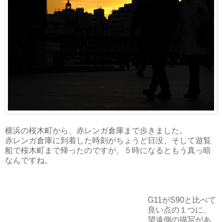
横浜の桜木町から、赤レンガ倉庫まで歩きました。
赤レンガ倉庫に到着した時刻がちょうど日没、そして遊覧
船で桜木町まで帰ったのですが、５時になるともう真っ暗
なんですね。
G11がS90と比べて
良い点の１つに、
望遠側の描写があ