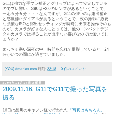
G11は強力な手ブレ補正とグリップによって安定している
のでブレ難い、S90はF2.0のレンズがあるということで、
一応五分五分・・・なんですが、G11の強いのは露出補正
と感度補正ダイアルがあるということで、夜の撮影に必要
な頻繁なISOと露出セッティングが瞬時に出来る操作そのも
のが、カメラが好きな人にとっては、他のコンパクトデジ
タルカメラでは得ることが出来ない喜びなのでは無いでし
ょうか？
めっちゃ寒い深夜の中、時間を忘れて撮影していると、24
時がいつの間にか過ぎていました。
[YOU] dmaniax.com
時刻:
22:18
0 件のコメント:
2009年11月17日火曜日
2009.11.16. G11でG11で撮った写真を
撮る
16日は品川のキヤノン様で行われた
「写真はもちろん、