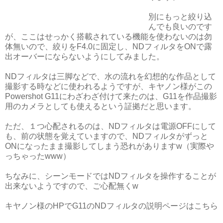
別にもっと絞り込
んでも良いのです
が、ここはせっかく搭載されている機能を使わないのは勿
体無いので、絞りをF4.0に固定し、NDフィルタをONで露
出オーバーにならないようにしてみました。
NDフィルタは三脚などで、水の流れを幻想的な作品として
撮影する時などに使われるようですが、キヤノン様がこの
Powershot G11にわざわざ付けて来たのは、G11を作品撮影
用のカメラとしても使えるという証拠だと思います。
ただ、１つ心配されるのは、NDフィルタは電源OFFにして
も、前の状態を覚えていますので、NDフィルタがずっと
ONになったまま撮影してしまう恐れがありますw（実際や
っちゃったwww）
ちなみに、シーンモードではNDフィルタを操作することが
出来ないようですので、ご心配無くw
キヤノン様のHPでG11のNDフィルタの説明ページはこちら