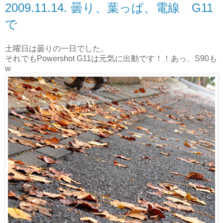
2009.11.14. 曇り、葉っぱ、電線 G11
で
土曜日は曇りの一日でした。
それでもPowershot G11は元気に出動です！！あっ、S90も
w