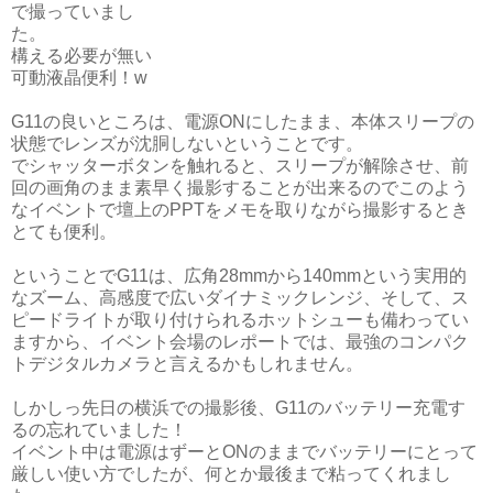
で撮っていまし
た。
構える必要が無い
可動液晶便利！w
G11の良いところは、電源ONにしたまま、本体スリープの
状態でレンズが沈胴しないということです。
でシャッターボタンを触れると、スリープが解除させ、前
回の画角のまま素早く撮影することが出来るのでこのよう
なイベントで壇上のPPTをメモを取りながら撮影するとき
とても便利。
ということでG11は、広角28mmから140mmという実用的
なズーム、高感度で広いダイナミックレンジ、そして、ス
ピードライトが取り付けられるホットシューも備わってい
ますから、イベント会場のレポートでは、最強のコンパク
トデジタルカメラと言えるかもしれません。
しかしっ先日の横浜での撮影後、G11のバッテリー充電す
るの忘れていました！
イベント中は電源はずーとONのままでバッテリーにとって
厳しい使い方でしたが、何とか最後まで粘ってくれまし