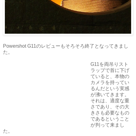
Powershot G11のレビューもそろそろ終了となってきまし
た。
G11を両吊りスト
ラップで首に下げ
ていると、本物の
カメラを持ってい
るんだという実感
が沸いてきます。
それは、適度な重
さであり、その大
きさも必要なもの
であるということ
が判って来まし
た。