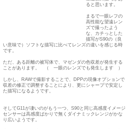
ると思います。
まるで一眼レフの
高性能な望遠レン
ズで撮ったよう
な、カチっとした
描写がS90の（良
い意味で）ソフトな描写に比べてレンズの違いを感じる時
です。
ただ、ある距離の被写体で、マゼンダの色収差が発生する
ことがあります。 （ 一眼のレンズでも発生します ）
しかし、RAWで撮影することで、DPPの現像オプションで
収差の修正で調整することにより、更にシャープで安定し
た描写になるようです。
そしてG11が凄いのがもう一つ、S90と同じ高感度イメージ
センサーは高感度ばかりで無くダイナミックレンジがかな
り広いようです。