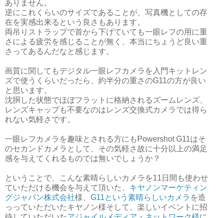
ありません。
逆にこれくらいのサイズであることが、写真機としての存
在を実感出来るという良さもあります。
両吊りストラップで首から下げていても一眼レフの用に重
さによる疲労を感じることが無く、本当にちょうど良い重
さってあるんだなと感じます。
画質に関してもデジタル一眼レフカメラを入門キットレン
ズで使うくらいだったら、約半分の重さのG11の方が良い
と思います。
沈胴した状態でほぼフラットに格納されるズームレンズ、
レンズキャップも不要なのはレンズ交換式カメラでは得ら
れない気軽さです。
一眼レフカメラを趣味とされる方にもPowershot G11はそ
のセカンドカメラとして、その気軽さ故に十分以上の満足
感を与えてくれるものでは無いでしょうか？
ということで、こんな素晴らしいカメラを11日間も使わせ
ていただける機会を与えて頂いた、
キヤノンマーケティン
グジャパン株式会社
様、
G11という素晴らしいカメラ
を造
っっていただいたキヤノン様そして、楽しいイベントに招
待していただいた
アジャイルメディア・ネットワーク様
に