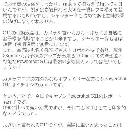
でお子様の活躍をしっかり、頑張って捕らえて頂いても良
いんですが、例えば参観日など大きな一眼レフを構えて登
場するのもKYですし、シャッター音も含めてある意味授業
の妨げになりかねません。
G11の可動液晶は、カメラを首からぶら下げたまま自然に
お子様を撮影することが出来ますし、シャッター音もほぼ
無音（初期設定で無音にしてね）
また、高感度も強く教室でもストロボが不要であり、広角
28mmからお子様のアップが出来る140mmまでの準望遠も
可能なPowershot G11は最強の参観日カメラでは無いでし
ょうか？
カメラマニアの方のみならずファミリーな方にもPowershot
G11はイチオシのカメラです。
ということで、今日でキヤノンPowershot G11のレポート
も終了です。
G90に比べて短い期間ですが、それでもG11はとても印象的
なカメラでした。
大きいと言われるG11ですが、実際に重いと思ったことは